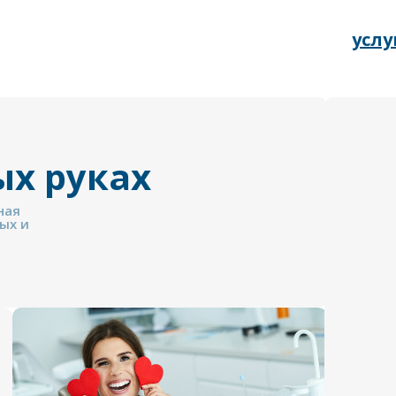
услу
ых руках
ная
ых и