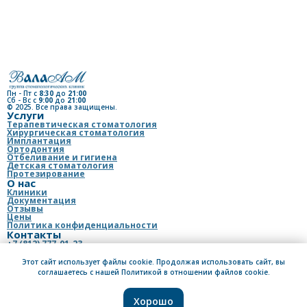
ва Виктория
а
атолог-терапевт
Пн - Пт с
8:30
до
21:00
Сб - Вс с
9:00
до
21:00
© 2025. Все права защищены.
Услуги
Терапевтическая стоматология
Хирургическая стоматология
Имплантация
Ортодонтия
Отбеливание и гигиена
Детская стоматология
Протезирование
О нас
Клиники
Документация
Отзывы
Цены
Политика конфиденциальности
Контакты
+7 (812) 777-01-23
Patient_valaam@mail.ru (для пациентов)
на Екатерина
info@valaam-med.ru (для организаций и юр.лиц)
Этот сайт использует файлы cookie. Продолжая использовать сайт, вы
вна
vkontakte
соглашаетесь с нашей Политикой в отношении файлов cookie.
Есть предложения или пожелания
оматолог-
т
Напишите нам
Хорошо