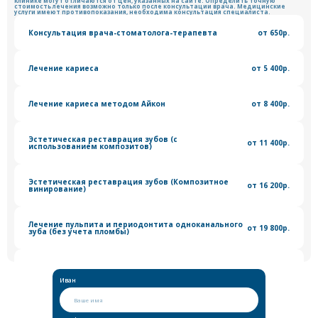
клинике могут отличаются от цен, указанных на сайте. Определить точную
стоимость лечения возможно только после консультации врача. Медицинские
услуги имеют противопоказания, необходима консультация специалиста.
Консультация врача-стоматолога-терапевта
от 650р.
Лечение кариеса
от 5 400р.
Лечение кариеса методом Айкон
от 8 400р.
Эстетическая реставрация зубов (с
от 11 400р.
использованием композитов)
Эстетическая реставрация зубов (Композитное
от 16 200р.
винирование)
Лечение пульпита и периодонтита одноканального
от 19 800р.
зуба (без учета пломбы)
Лечение пульпита и периодонтита двухканального
от 24 900р.
зуба (без учета пломбы)
Иван
Лечение пульпита и периодонтита трехканального
от 30 200р.
зуба (без учета пломбы)