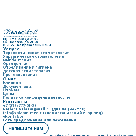
Пн - Пт с
8:30
до
21:00
Сб - Вс с
9:00
до
21:00
© 2025. Все права защищены.
Услуги
Терапевтическая стоматология
Хирургическая стоматология
Имплантация
Ортодонтия
Отбеливание и гигиена
Детская стоматология
Протезирование
О нас
Клиники
Документация
Отзывы
Цены
Политика конфиденциальности
Контакты
+7 (812) 777-01-23
Patient_valaam@mail.ru (для пациентов)
info@valaam-med.ru (для организаций и юр.лиц)
vkontakte
Есть предложения или пожелания
Напишите нам
Разработка сайтов с индивидуальным дизайном
Made by inwy