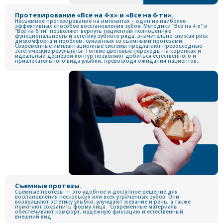
Протезирование «Все на 4-х» и «Все на 6-ти».
Несъемное протезирование на имплантах – один из наиболее
эффективных способов восстановления зубов. Методики "Все на 4-х" и
"Все на 6-ти" позволяют вернуть пациентам полноценную
функциональность и эстетику зубного ряда, значительно снижая риск
дискомфорта и проблем, связанных со съемными протезами.
Современные имплантационные системы предлагают превосходные
эстетические результаты. Тонкие цветовые переходы на коронках и
идеальный десневой контур позволяют добиться естественного и
привлекательного вида улыбки, превосходя ожидания пациентов.
Съемные протезы.
Съёмные протезы — это удобное и доступное решение для
восстановления нескольких или всех утраченных зубов. Они
возвращают эстетику улыбки, улучшают жевание и речь, а также
помогают сохранить форму лица. Современные материалы
обеспечивают комфорт, надёжную фиксацию и естественный
внешний вид.