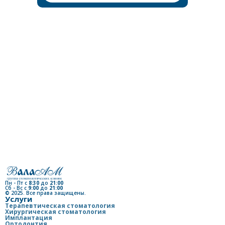
а Виктория
евна
оматолог-
Пн - Пт с
8:30
до
21:00
Сб - Вс с
9:00
до
21:00
© 2025. Все права защищены.
Услуги
Терапевтическая стоматология
Хирургическая стоматология
Имплантация
Ортодонтия