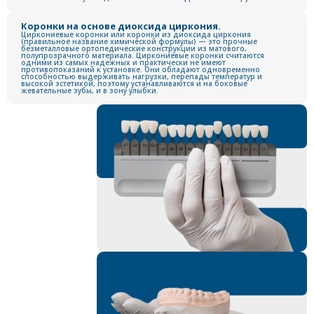
Коронки на основе диоксида циркония.
Циркониевые коронки или коронки из диоксида циркония
(правильное название химической формулы) — это прочные
безметалловые ортопедические конструкции из матового,
полупрозрачного материала. Циркониевые коронки считаются
одними из самых надежных и практически не имеют
противопоказаний к установке. Они обладают одновременно
способностью выдерживать нагрузки, перепады температур и
высокой эстетикой, поэтому устанавливаются и на боковые
жевательные зубы, и в зону улыбки.