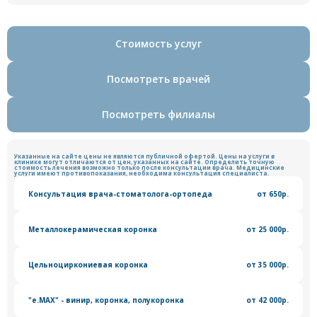
Стоимость услуг
Посмотреть врачей
Посмотреть филиалы
Указанные на сайте цены не являются публичной офертой. Цены на услуги в
клинике могут отличаются от цен, указанных на сайте. Определить точную
стоимость лечения возможно только после консультации врача. Медицинские
услуги имеют противопоказания, необходима консультация специалиста.
Консультация врача-стоматолога-ортопеда
от 650р.
Металлокерамическая коронка
от 25 000р.
Цельноциркониевая коронка
от 35 000р.
"е.МАХ" - винир, коронка, полукоронка
от 42 000р.